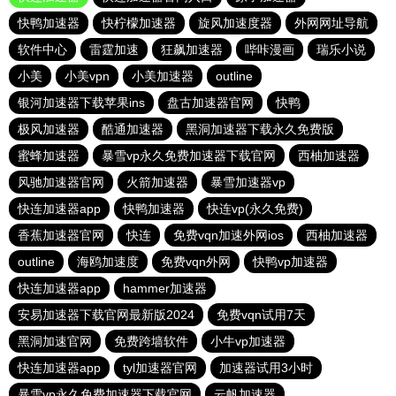
快鸭加速器
快柠檬加速器
旋风加速度器
外网网址导航
软件中心
雷霆加速
狂飙加速器
哔咔漫画
瑞乐小说
小美
小美vpn
小美加速器
outline
银河加速器下载苹果ins
盘古加速器官网
快鸭
极风加速器
酷通加速器
黑洞加速器下载永久免费版
蜜蜂加速器
暴雪vp永久免费加速器下载官网
西柚加速器
风驰加速器官网
火箭加速器
暴雪加速器vp
快连加速器app
快鸭加速器
快连vp(永久免费)
香蕉加速器官网
快连
免费vqn加速外网ios
西柚加速器
outline
海鸥加速度
免费vqn外网
快鸭vp加速器
快连加速器app
hammer加速器
安易加速器下载官网最新版2024
免费vqn试用7天
黑洞加速官网
免费跨墙软件
小牛vp加速器
快连加速器app
tyl加速器官网
加速器试用3小时
暴雪vp永久免费加速器下载官网
云帆加速器