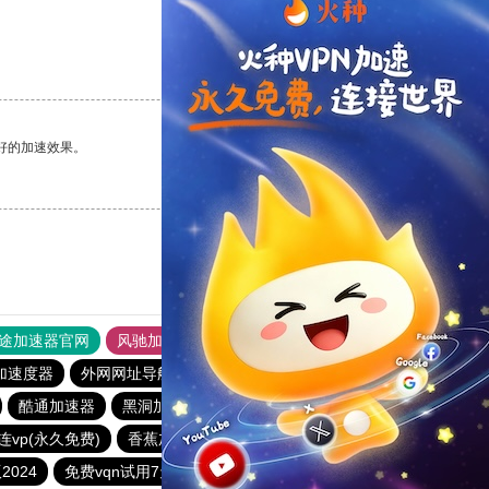
支持
[0]
反对
[0]
好的加速效果。
支持
[0]
反对
[0]
途加速器官网
风驰加速器
旋风加速器
加速度器
外网网址导航
软件中心
雷霆加速
狂飙加速器
酷通加速器
黑洞加速器下载永久免费版
蜜蜂加速器
连vp(永久免费)
香蕉加速器官网
快连
免费vqn加速外网ios
024
免费vqn试用7天
黑洞加速官网
免费跨墙软件