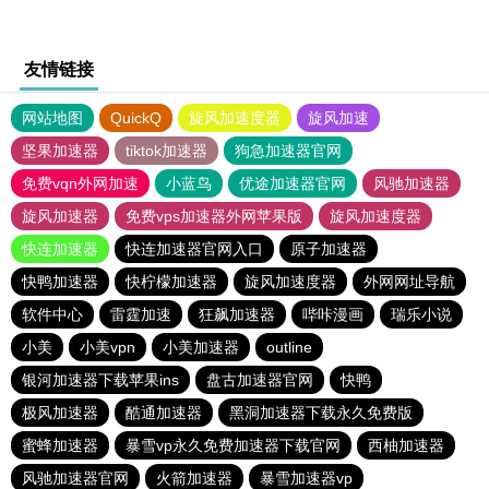
友情链接
网站地图
QuickQ
旋风加速度器
旋风加速
坚果加速器
tiktok加速器
狗急加速器官网
免费vqn外网加速
小蓝鸟
优途加速器官网
风驰加速器
旋风加速器
免费vps加速器外网苹果版
旋风加速度器
快连加速器
快连加速器官网入口
原子加速器
快鸭加速器
快柠檬加速器
旋风加速度器
外网网址导航
软件中心
雷霆加速
狂飙加速器
哔咔漫画
瑞乐小说
小美
小美vpn
小美加速器
outline
银河加速器下载苹果ins
盘古加速器官网
快鸭
极风加速器
酷通加速器
黑洞加速器下载永久免费版
蜜蜂加速器
暴雪vp永久免费加速器下载官网
西柚加速器
风驰加速器官网
火箭加速器
暴雪加速器vp