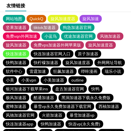
友情链接
网站地图
QuickQ
旋风加速度器
旋风加速
坚果加速器
tiktok加速器
狗急加速器官网
免费vqn外网加速
小蓝鸟
优途加速器官网
风驰加速器
旋风加速器
免费vps加速器外网苹果版
旋风加速度器
快连加速器
快连加速器官网入口
原子加速器
快鸭加速器
快柠檬加速器
旋风加速度器
外网网址导航
软件中心
雷霆加速
狂飙加速器
哔咔漫画
瑞乐小说
小美
小美vpn
小美加速器
outline
银河加速器下载苹果ins
盘古加速器官网
快鸭
极风加速器
酷通加速器
黑洞加速器下载永久免费版
蜜蜂加速器
暴雪vp永久免费加速器下载官网
西柚加速器
风驰加速器官网
火箭加速器
暴雪加速器vp
快连加速器app
快鸭加速器
快连vp(永久免费)