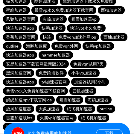
极风加速器
酷通加速器
黑洞加速器下载永久免费版
蜜蜂加速器
暴雪vp永久免费加速器下载官网
西柚加速器
风驰加速器官网
火箭加速器
暴雪加速器vp
快连加速器app
快鸭加速器
快连vp(永久免费)
香蕉加速器官网
快连
免费vqn加速外网ios
西柚加速器
outline
海鸥加速度
免费vqn外网
快鸭vp加速器
快连加速器app
hammer加速器
安易加速器下载官网最新版2024
免费vqn试用7天
黑洞加速官网
免费跨墙软件
小牛vp加速器
快连加速器app
tyl加速器官网
加速器试用3小时
暴雪vp永久免费加速器下载官网
云帆加速器
蚂蚁加速npv下载官网ios
暴雪加速器
海鸥加速器
旋风加速度器
大象加速器
纸飞机加速器
outline
雷霆加速版ins
火箭vp加速器官网
纸飞机加速器
黑洞加速
大象加速器
永久免费使用的加速器
下载