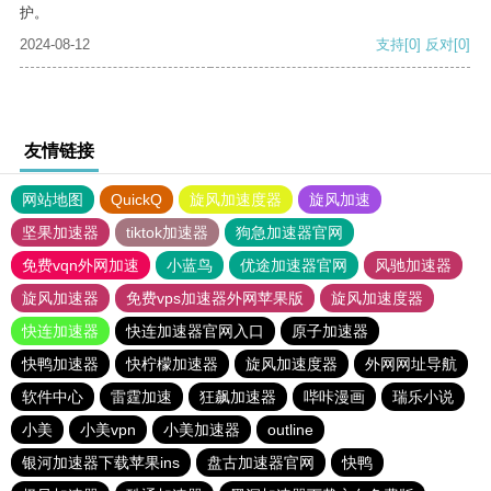
护。
2024-08-12
支持
[0]
反对
[0]
友情链接
网站地图
QuickQ
旋风加速度器
旋风加速
坚果加速器
tiktok加速器
狗急加速器官网
免费vqn外网加速
小蓝鸟
优途加速器官网
风驰加速器
旋风加速器
免费vps加速器外网苹果版
旋风加速度器
快连加速器
快连加速器官网入口
原子加速器
快鸭加速器
快柠檬加速器
旋风加速度器
外网网址导航
软件中心
雷霆加速
狂飙加速器
哔咔漫画
瑞乐小说
小美
小美vpn
小美加速器
outline
银河加速器下载苹果ins
盘古加速器官网
快鸭