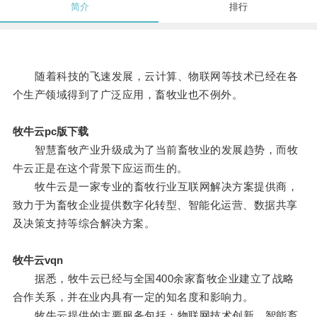
简介
排行
随着科技的飞速发展，云计算、物联网等技术已经在各
个生产领域得到了广泛应用，畜牧业也不例外。
牧牛云pc版下载
智慧畜牧产业升级成为了当前畜牧业的发展趋势，而牧
牛云正是在这个背景下应运而生的。
牧牛云是一家专业的畜牧行业互联网解决方案提供商，
致力于为畜牧企业提供数字化转型、智能化运营、数据共享
及决策支持等综合解决方案。
牧牛云vqn
据悉，牧牛云已经与全国400余家畜牧企业建立了战略
合作关系，并在业内具有一定的知名度和影响力。
牧牛云提供的主要服务包括：物联网技术创新、智能畜