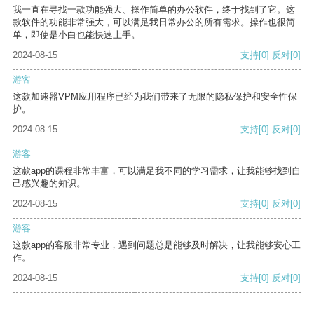
我一直在寻找一款功能强大、操作简单的办公软件，终于找到了它。这
款软件的功能非常强大，可以满足我日常办公的所有需求。操作也很简
单，即使是小白也能快速上手。
2024-08-15
支持
[0]
反对
[0]
游客
这款加速器VPM应用程序已经为我们带来了无限的隐私保护和安全性保
护。
2024-08-15
支持
[0]
反对
[0]
游客
这款app的课程非常丰富，可以满足我不同的学习需求，让我能够找到自
己感兴趣的知识。
2024-08-15
支持
[0]
反对
[0]
游客
这款app的客服非常专业，遇到问题总是能够及时解决，让我能够安心工
作。
2024-08-15
支持
[0]
反对
[0]