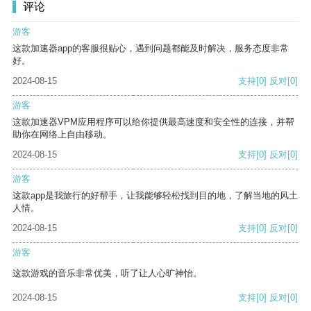
评论
游客
这款加速器app的客服很贴心，遇到问题都能及时解决，服务态度非常
好。
2024-08-15
支持
[0]
反对
[0]
游客
这款加速器VPM应用程序可以给你提供最高速度和安全性的连接，并帮
助你在网络上自由移动。
2024-08-15
支持
[0]
反对
[0]
游客
这款app是我旅行的好帮手，让我能够轻松找到目的地，了解当地的风土
人情。
2024-08-15
支持
[0]
反对
[0]
游客
这款游戏的音乐非常优美，听了让人心旷神怡。
2024-08-15
支持
[0]
反对
[0]