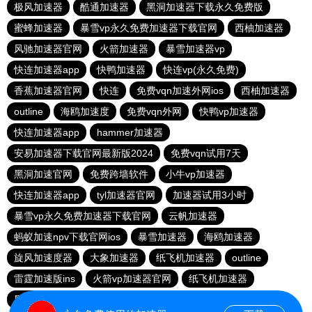
极风加速器
酷通加速器
黑洞加速器下载永久免费版
蜜蜂加速器
暴雪vp永久免费加速器下载官网
西柚加速器
风驰加速器官网
火箭加速器
暴雪加速器vp
快连加速器app
快鸭加速器
快连vp(永久免费)
香蕉加速器官网
快连
免费vqn加速外网ios
西柚加速器
outline
海鸥加速度
免费vqn外网
快鸭vp加速器
快连加速器app
hammer加速器
安易加速器下载官网最新版2024
免费vqn试用7天
黑洞加速官网
免费跨墙软件
小牛vp加速器
快连加速器app
tyl加速器官网
加速器试用3小时
暴雪vp永久免费加速器下载官网
云帆加速器
蚂蚁加速npv下载官网ios
暴雪加速器
海鸥加速器
旋风加速度器
大象加速器
纸飞机加速器
outline
雷霆加速版ins
火箭vp加速器官网
纸飞机加速器
黑洞加速
大象加速器