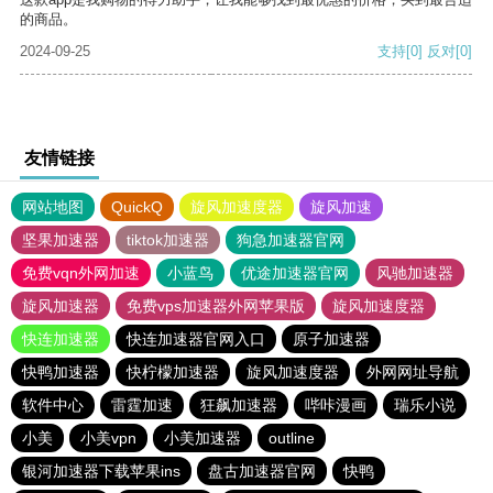
的商品。
2024-09-25
支持
[0]
反对
[0]
友情链接
网站地图
QuickQ
旋风加速度器
旋风加速
坚果加速器
tiktok加速器
狗急加速器官网
免费vqn外网加速
小蓝鸟
优途加速器官网
风驰加速器
旋风加速器
免费vps加速器外网苹果版
旋风加速度器
快连加速器
快连加速器官网入口
原子加速器
快鸭加速器
快柠檬加速器
旋风加速度器
外网网址导航
软件中心
雷霆加速
狂飙加速器
哔咔漫画
瑞乐小说
小美
小美vpn
小美加速器
outline
银河加速器下载苹果ins
盘古加速器官网
快鸭