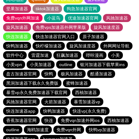
坚果加速器
tiktok加速器
狗急加速器官网
免费vqn外网加速
小蓝鸟
优途加速器官网
风驰加速器
旋风加速器
免费vps加速器外网苹果版
旋风加速度器
快连加速器
快连加速器官网入口
原子加速器
快鸭加速器
快柠檬加速器
旋风加速度器
外网网址导航
软件中心
雷霆加速
狂飙加速器
哔咔漫画
小美
小美vpn
小美加速器
outline
银河加速器下载苹果ins
盘古加速器官网
快鸭
极风加速器
酷通加速器
黑洞加速器下载永久免费版
蜜蜂加速器
暴雪vp永久免费加速器下载官网
西柚加速器
风驰加速器官网
火箭加速器
暴雪加速器vp
快连加速器app
快鸭加速器
快连vp(永久免费)
香蕉加速器官网
快连
免费vqn加速外网ios
西柚加速器
outline
海鸥加速度
免费vqn外网
快鸭vp加速器