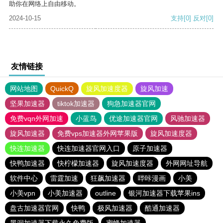
助你在网络上自由移动。
2024-10-15
支持
[0]
反对
[0]
友情链接
网站地图
QuickQ
旋风加速度器
旋风加速
坚果加速器
tiktok加速器
狗急加速器官网
免费vqn外网加速
小蓝鸟
优途加速器官网
风驰加速器
旋风加速器
免费vps加速器外网苹果版
旋风加速度器
快连加速器
快连加速器官网入口
原子加速器
快鸭加速器
快柠檬加速器
旋风加速度器
外网网址导航
软件中心
雷霆加速
狂飙加速器
哔咔漫画
小美
小美vpn
小美加速器
outline
银河加速器下载苹果ins
盘古加速器官网
快鸭
极风加速器
酷通加速器