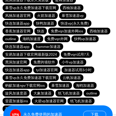
黑洞加速器下载永久免费版
蜜蜂加速器
暴雪vp永久免费加速器下载官网
西柚加速器
风驰加速器官网
火箭加速器
暴雪加速器vp
快连加速器app
快鸭加速器
快连vp(永久免费)
香蕉加速器官网
快连
免费vqn加速外网ios
西柚加速器
outline
海鸥加速度
免费vqn外网
快鸭vp加速器
快连加速器app
hammer加速器
安易加速器下载官网最新版2024
免费vqn试用7天
黑洞加速官网
免费跨墙软件
小牛vp加速器
快连加速器app
tyl加速器官网
加速器试用3小时
暴雪vp永久免费加速器下载官网
云帆加速器
蚂蚁加速npv下载官网ios
暴雪加速器
海鸥加速器
旋风加速度器
大象加速器
纸飞机加速器
outline
雷霆加速版ins
火箭vp加速器官网
纸飞机加速器
黑洞加速
大象加速器
永久免费使用的加速器
下载