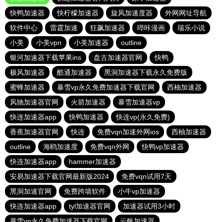
快鸭加速器
快柠檬加速器
旋风加速度器
外网网址导航
软件中心
雷霆加速
狂飙加速器
哔咔漫画
瑞乐小说
小美
小美vpn
小美加速器
outline
银河加速器下载苹果ins
盘古加速器官网
快鸭
极风加速器
酷通加速器
黑洞加速器下载永久免费版
蜜蜂加速器
暴雪vp永久免费加速器下载官网
西柚加速器
风驰加速器官网
火箭加速器
暴雪加速器vp
快连加速器app
快鸭加速器
快连vp(永久免费)
香蕉加速器官网
快连
免费vqn加速外网ios
西柚加速器
outline
海鸥加速度
免费vqn外网
快鸭vp加速器
快连加速器app
hammer加速器
安易加速器下载官网最新版2024
免费vqn试用7天
黑洞加速官网
免费跨墙软件
小牛vp加速器
快连加速器app
tyl加速器官网
加速器试用3小时
暴雪vp永久免费加速器下载官网
云帆加速器