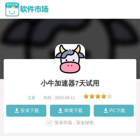
小牛加速器7天试用
工具
|
时间：2024-08-11
|
安卓下载
苹果下载
PC下载
安卓市场，安全绿色