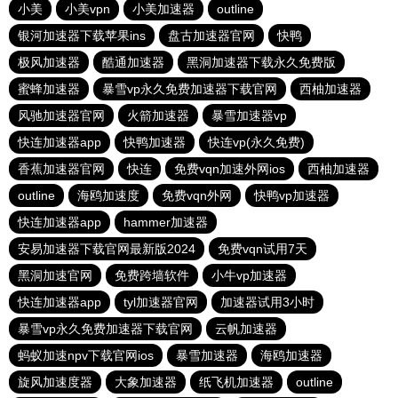
小美
小美vpn
小美加速器
outline
银河加速器下载苹果ins
盘古加速器官网
快鸭
极风加速器
酷通加速器
黑洞加速器下载永久免费版
蜜蜂加速器
暴雪vp永久免费加速器下载官网
西柚加速器
风驰加速器官网
火箭加速器
暴雪加速器vp
快连加速器app
快鸭加速器
快连vp(永久免费)
香蕉加速器官网
快连
免费vqn加速外网ios
西柚加速器
outline
海鸥加速度
免费vqn外网
快鸭vp加速器
快连加速器app
hammer加速器
安易加速器下载官网最新版2024
免费vqn试用7天
黑洞加速官网
免费跨墙软件
小牛vp加速器
快连加速器app
tyl加速器官网
加速器试用3小时
暴雪vp永久免费加速器下载官网
云帆加速器
蚂蚁加速npv下载官网ios
暴雪加速器
海鸥加速器
旋风加速度器
大象加速器
纸飞机加速器
outline