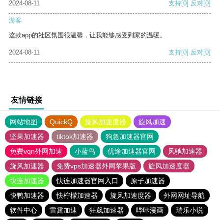
2024-08-11
支持
[0]
反对
[0]
游客
这款app的社区氛围很温馨，让我能够感受到家的温暖。
2024-08-11
支持
[0]
反对
[0]
友情链接
网站地图
QuickQ
旋风加速度器
旋风加速
坚果加速器
tiktok加速器
狗急加速器官网
免费vqn外网加速
小蓝鸟
优途加速器官网
风驰加速器
旋风加速器
免费vps加速器外网苹果版
旋风加速度器
快连加速器
快连加速器官网入口
原子加速器
快鸭加速器
快柠檬加速器
旋风加速度器
外网网址导航
软件中心
雷霆加速
狂飙加速器
哔咔漫画
瑞乐小说