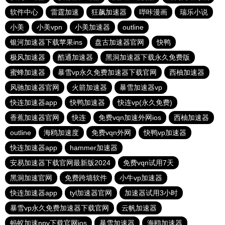
软件中心
雷霆加速
狂飙加速器
哔咔漫画
瑞乐小说
小美
小美vpn
小美加速器
outline
银河加速器下载苹果ins
盘古加速器官网
快鸭
极风加速器
酷通加速器
黑洞加速器下载永久免费版
蜜蜂加速器
暴雪vp永久免费加速器下载官网
西柚加速器
风驰加速器官网
火箭加速器
暴雪加速器vp
快连加速器app
快鸭加速器
快连vp(永久免费)
香蕉加速器官网
快连
免费vqn加速外网ios
西柚加速器
outline
海鸥加速度
免费vqn外网
快鸭vp加速器
快连加速器app
hammer加速器
安易加速器下载官网最新版2024
免费vqn试用7天
黑洞加速官网
免费跨墙软件
小牛vp加速器
快连加速器app
tyl加速器官网
加速器试用3小时
暴雪vp永久免费加速器下载官网
云帆加速器
蚂蚁加速npv下载官网ios
暴雪加速器
海鸥加速器