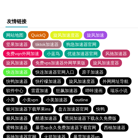
友情链接
网站地图
QuickQ
旋风加速度器
旋风加速
坚果加速器
tiktok加速器
狗急加速器官网
免费vqn外网加速
小蓝鸟
优途加速器官网
风驰加速器
旋风加速器
免费vps加速器外网苹果版
旋风加速度器
快连加速器
快连加速器官网入口
原子加速器
快鸭加速器
快柠檬加速器
旋风加速度器
外网网址导航
软件中心
雷霆加速
狂飙加速器
哔咔漫画
瑞乐小说
小美
小美vpn
小美加速器
outline
银河加速器下载苹果ins
盘古加速器官网
快鸭
极风加速器
酷通加速器
黑洞加速器下载永久免费版
蜜蜂加速器
暴雪vp永久免费加速器下载官网
西柚加速器
风驰加速器官网
火箭加速器
暴雪加速器vp