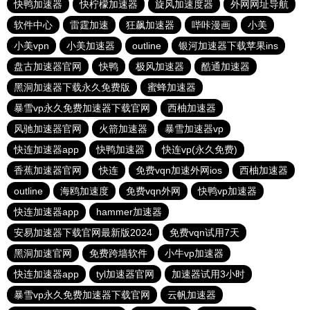
快鸭加速器
快柠檬加速器
旋风加速度器
外网网址导航
软件中心
雷霆加速
狂飙加速器
哔咔漫画
小美
小美vpn
小美加速器
outline
银河加速器下载苹果ins
盘古加速器官网
快鸭
极风加速器
酷通加速器
黑洞加速器下载永久免费版
蜜蜂加速器
暴雪vp永久免费加速器下载官网
西柚加速器
风驰加速器官网
火箭加速器
暴雪加速器vp
快连加速器app
快鸭加速器
快连vp(永久免费)
香蕉加速器官网
快连
免费vqn加速外网ios
西柚加速器
outline
海鸥加速度
免费vqn外网
快鸭vp加速器
快连加速器app
hammer加速器
安易加速器下载官网最新版2024
免费vqn试用7天
黑洞加速官网
免费跨墙软件
小牛vp加速器
快连加速器app
tyl加速器官网
加速器试用3小时
暴雪vp永久免费加速器下载官网
云帆加速器