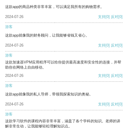
这款app的商品种类非常丰富，可以满足我所有的购物需求。
2024-07-26
支持
[0]
反对
[0]
游客
这款app就像我的财务顾问，让我能够省钱又省心。
2024-07-26
支持
[0]
反对
[0]
游客
这款加速器VPM应用程序可以给你提供最高速度和安全性的连接，并帮
助你在网络上自由移动。
2024-07-26
支持
[0]
反对
[0]
游客
这款app就像我的私人导师，带领我探索知识的奥秘。
2024-07-26
支持
[0]
反对
[0]
游客
这款学习软件的课程内容非常丰富，涵盖了各个学科的知识。老师的讲
解非常生动，让我能够轻松理解知识点。