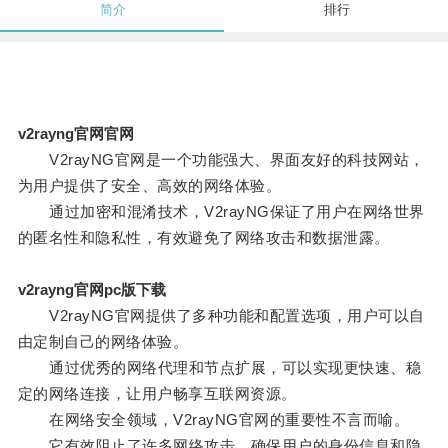
简介
排行
v2rayng官网官网
V2rayNG官网是一个功能强大、界面友好的科技网站，
为用户提供了安全、高效的网络体验。
通过加密和混淆技术，V2rayNG保证了用户在网络世界
的匿名性和隐私性，有效避免了网络攻击和数据泄露。
v2rayng官网pc版下载
V2rayNG官网提供了多种功能和配置选项，用户可以自
由定制自己的网络体验。
通过优秀的网络代理和节点扩展，可以实现更快速、稳
定的网络连接，让用户畅享互联网资源。
在网络安全领域，V2rayNG官网的重要性不言而喻。
它有效阻止了许多网络攻击，确保用户的身份信息和隐