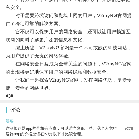
私安全。
对于需要跨境访问和翻墙上网的用户，V2rayNG官网提
供了稳定可靠的解决方案。
它不仅可以保护用户的网络安全，还可以让用户畅游互
联网的同时了解更广泛的信息和文化。
综上所述，V2rayNG官网是一个不可或缺的科技网站，
为用户提供了无忧的网络体验。
在网络安全日益成为全球关注的问题下，V2rayNG官网
的出现将更好地保护用户的网络隐私和数据安全。
让我们一起探索V2rayNG官网，发挥网络优势，享受便
捷、安全的网络世界。
#3#
评论
游客
这款加速器app的价格有点贵，可以适当降低一些。我个人觉得，一款加
速器app的价格应该在50元以下才比较合理。