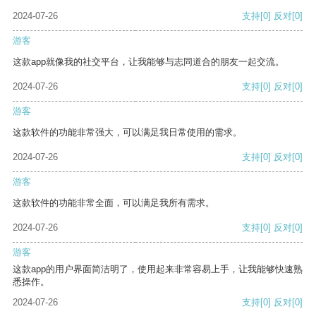
2024-07-26
支持
[0]
反对
[0]
游客
这款app就像我的社交平台，让我能够与志同道合的朋友一起交流。
2024-07-26
支持
[0]
反对
[0]
游客
这款软件的功能非常强大，可以满足我日常使用的需求。
2024-07-26
支持
[0]
反对
[0]
游客
这款软件的功能非常全面，可以满足我所有需求。
2024-07-26
支持
[0]
反对
[0]
游客
这款app的用户界面简洁明了，使用起来非常容易上手，让我能够快速熟
悉操作。
2024-07-26
支持
[0]
反对
[0]