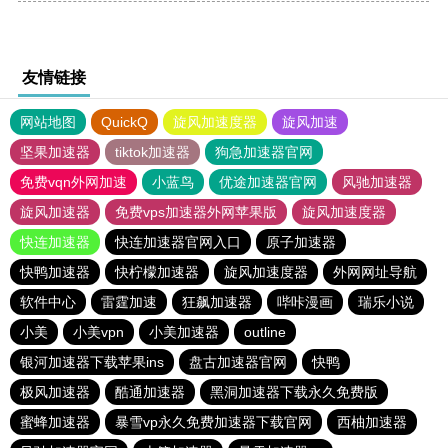
友情链接
网站地图
QuickQ
旋风加速度器
旋风加速
坚果加速器
tiktok加速器
狗急加速器官网
免费vqn外网加速
小蓝鸟
优途加速器官网
风驰加速器
旋风加速器
免费vps加速器外网苹果版
旋风加速度器
快连加速器
快连加速器官网入口
原子加速器
快鸭加速器
快柠檬加速器
旋风加速度器
外网网址导航
软件中心
雷霆加速
狂飙加速器
哔咔漫画
瑞乐小说
小美
小美vpn
小美加速器
outline
银河加速器下载苹果ins
盘古加速器官网
快鸭
极风加速器
酷通加速器
黑洞加速器下载永久免费版
蜜蜂加速器
暴雪vp永久免费加速器下载官网
西柚加速器