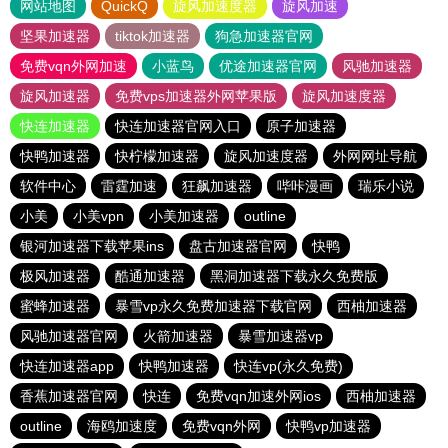
网站地图
QuickQ
旋风加速度器
旋风加速
坚果加速器
tiktok加速器
狗急加速器官网
免费vqn外网加速
小蓝鸟
优途加速器官网
风驰加速器
旋风加速器
免费vps加速器外网苹果版
旋风加速度器
快连加速器
快连加速器官网入口
原子加速器
快鸭加速器
快柠檬加速器
旋风加速度器
外网网址导航
软件中心
雷霆加速
狂飙加速器
哔咔漫画
瑞乐小说
小美
小美vpn
小美加速器
outline
银河加速器下载苹果ins
盘古加速器官网
快鸭
极风加速器
酷通加速器
黑洞加速器下载永久免费版
蜜蜂加速器
暴雪vp永久免费加速器下载官网
西柚加速器
风驰加速器官网
火箭加速器
暴雪加速器vp
快连加速器app
快鸭加速器
快连vp(永久免费)
香蕉加速器官网
快连
免费vqn加速外网ios
西柚加速器
outline
海鸥加速度
免费vqn外网
快鸭vp加速器