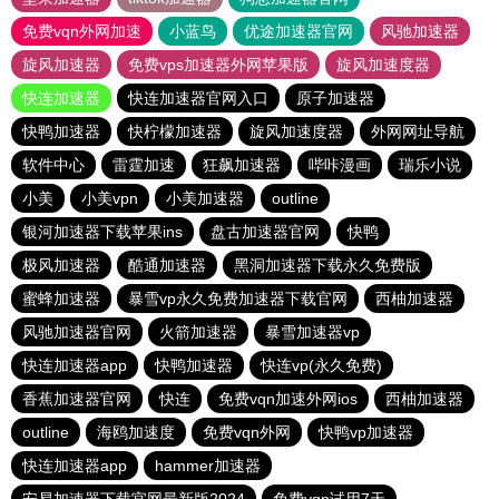
免费vqn外网加速
小蓝鸟
优途加速器官网
风驰加速器
旋风加速器
免费vps加速器外网苹果版
旋风加速度器
快连加速器
快连加速器官网入口
原子加速器
快鸭加速器
快柠檬加速器
旋风加速度器
外网网址导航
软件中心
雷霆加速
狂飙加速器
哔咔漫画
瑞乐小说
小美
小美vpn
小美加速器
outline
银河加速器下载苹果ins
盘古加速器官网
快鸭
极风加速器
酷通加速器
黑洞加速器下载永久免费版
蜜蜂加速器
暴雪vp永久免费加速器下载官网
西柚加速器
风驰加速器官网
火箭加速器
暴雪加速器vp
快连加速器app
快鸭加速器
快连vp(永久免费)
香蕉加速器官网
快连
免费vqn加速外网ios
西柚加速器
outline
海鸥加速度
免费vqn外网
快鸭vp加速器
快连加速器app
hammer加速器