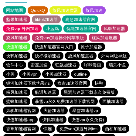
网站地图
QuickQ
旋风加速度器
旋风加速
坚果加速器
tiktok加速器
狗急加速器官网
免费vqn外网加速
小蓝鸟
优途加速器官网
风驰加速器
旋风加速器
免费vps加速器外网苹果版
旋风加速度器
快连加速器
快连加速器官网入口
原子加速器
快鸭加速器
快柠檬加速器
旋风加速度器
外网网址导航
软件中心
雷霆加速
狂飙加速器
哔咔漫画
瑞乐小说
小美
小美vpn
小美加速器
outline
银河加速器下载苹果ins
盘古加速器官网
快鸭
极风加速器
酷通加速器
黑洞加速器下载永久免费版
蜜蜂加速器
暴雪vp永久免费加速器下载官网
西柚加速器
风驰加速器官网
火箭加速器
暴雪加速器vp
快连加速器app
快鸭加速器
快连vp(永久免费)
香蕉加速器官网
快连
免费vqn加速外网ios
西柚加速器